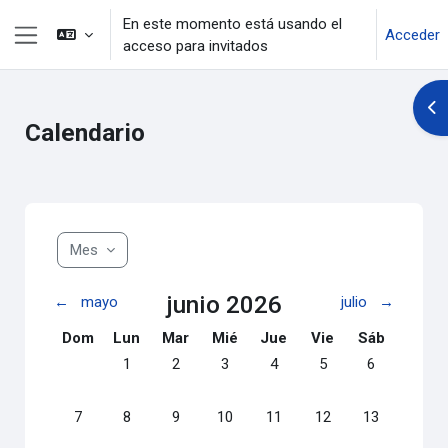
Salta al contenido principal
En este momento está usando el
Acceder
acceso para invitados
Panel lateral
Abr
Calendario
Mes
junio 2026
←
mayo
julio
→
Domingo
Lunes
Martes
Miércoles
Jueves
Viernes
Sábado
Dom
Lun
Mar
Mié
Jue
Vie
Sáb
Sin eventos, lunes, 1 junio
Sin eventos, martes, 2 junio
Sin eventos, miércoles, 3 junio
Sin eventos, jueves, 4 junio
Sin eventos, viernes, 
Sin eventos, s
1
2
3
4
5
6
Sin eventos, domingo, 7 junio
Sin eventos, lunes, 8 junio
Sin eventos, martes, 9 junio
Sin eventos, miércoles, 10 junio
Sin eventos, jueves, 11 junio
Sin eventos, viernes, 
Sin eventos, s
7
8
9
10
11
12
13