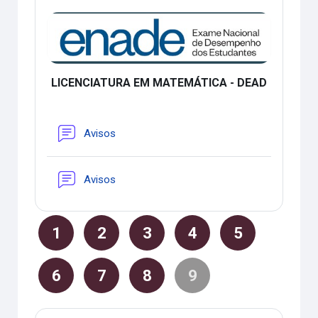
LICENCIATURA EM MATEMÁTICA - DEAD
Fórum
Avisos
Fórum
Avisos
1
2
3
4
5
6
7
8
9