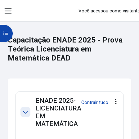
Ir para o conteúdo principal
Você acessou como visitant
Painel lateral
Abrir índice do curso
Capacitação ENADE 2025 - Prova
Teórica Licenciatura em
Matemática DEAD
Curso: Capacitação ENADE 2025 - P
ENADE 2025-
Contrair tudo
Editar
LICENCIATURA
EM
Contrair
MATEMÁTICA