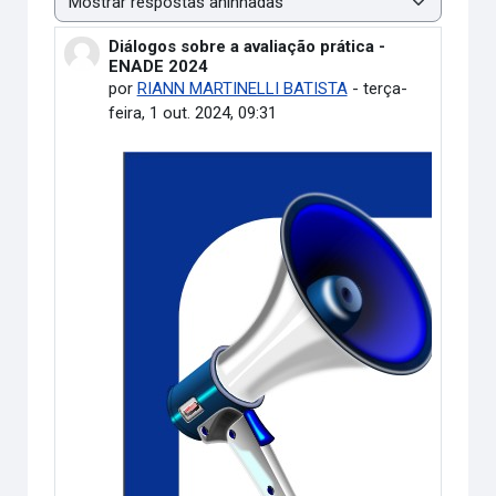
Modo de visualização
Diálogos sobre a avaliação prática -
Número de respostas: 0
ENADE 2024
por
RIANN MARTINELLI BATISTA
-
terça-
feira, 1 out. 2024, 09:31