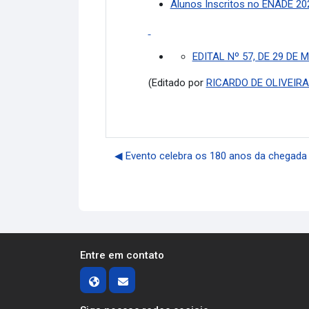
Alunos Inscritos no ENADE 20
EDITAL Nº 57, DE 29 DE 
(Editado por
RICARDO DE OLIVEIR
◀︎ Evento celebra os 180 anos da chegada 
Entre em contato