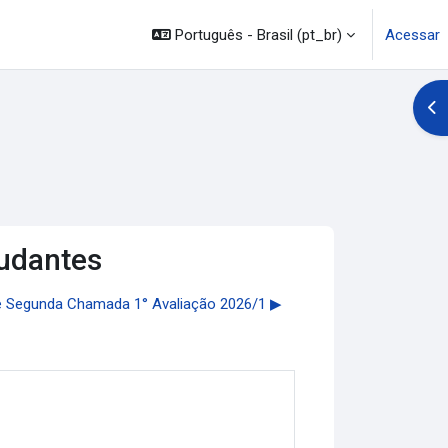
Português - Brasil ‎(pt_br)‎
Acessar
Abr
udantes
de Segunda Chamada 1° Avaliação 2026/1 ▶︎