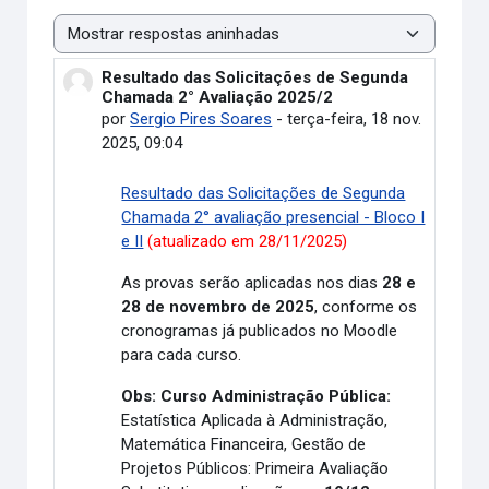
Modo de visualização
Resultado das Solicitações de Segunda
Número de respostas: 0
Chamada 2° Avaliação 2025/2
por
Sergio Pires Soares
-
terça-feira, 18 nov.
2025, 09:04
Resultado das Solicitações de Segunda
Chamada 2° avaliação presencial - Bloco I
e II
(atualizado em 28/11/2025)
As provas serão aplicadas nos dias
28 e
28 de novembro de 2025
, conforme os
cronogramas já publicados no Moodle
para cada curso.
Obs: Curso Administração Pública:
Estatística Aplicada à Administração,
Matemática Financeira, Gestão de
Projetos Públicos: Primeira Avaliação