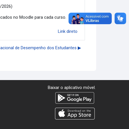
/2026)
icados no Moodle para cada curso.
Link direto
acional de Desempenho dos Estudantes ▶︎
Baixar o aplicativo móvel.