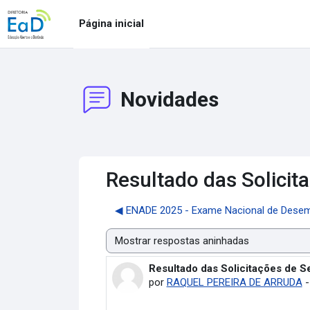
Ir para o conteúdo principal
Página inicial
Novidades
Resultado das Solici
◀︎ ENADE 2025 - Exame Nacional de Dese
Modo de visualização
Resultado das Solicitações de 
Número de respostas: 0
por
RAQUEL PEREIRA DE ARRUDA