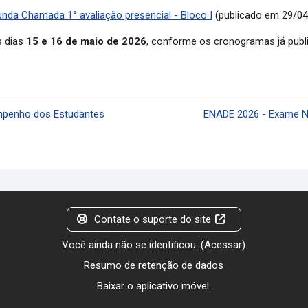
nda Chamada 1° avaliação presencial - Bloco I
(publicado em 29/04
s dias
15 e 16 de maio de 2026
, conforme os cronogramas já publ
mpenho dos Estudantes
ENADE 2026 - Exame N
Contate o suporte do site
Você ainda não se identificou. (
Acessar
)
Resumo de retenção de dados
Baixar o aplicativo móvel.