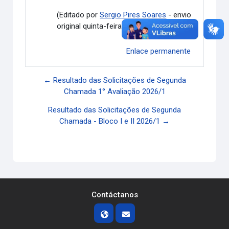
(Editado por
Sergio Pires Soares
- envio
original quinta-feira, 30 abr. 2026, 17:08)
Enlace permanente
← Resultado das Solicitações de Segunda
Chamada 1° Avaliação 2026/1
Resultado das Solicitações de Segunda
Chamada - Bloco I e II 2026/1 →
Contáctanos