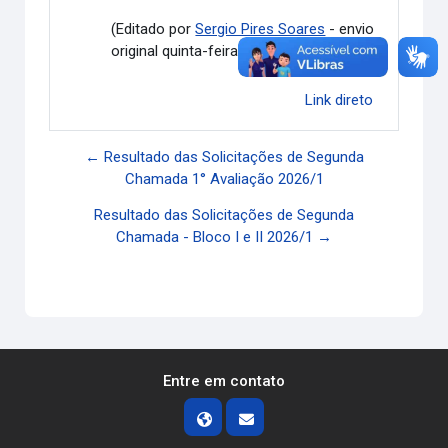
(Editado por
Sergio Pires Soares
- envio
original quinta-feira, 30 abr. 2026, 17:08)
Link direto
← Resultado das Solicitações de Segunda
Chamada 1° Avaliação 2026/1
Resultado das Solicitações de Segunda
Chamada - Bloco I e II 2026/1 →
Entre em contato