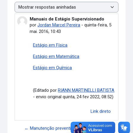
Modo de visualização
Manuais de Estágio Supervisionado
Número de respostas: 0
por
Jordan Marcel Pereira
-
quinta-feira, 5
mai. 2016, 10:43
Estágio em Física
Estágio em Matemática
Estágio em Química
(Editado por
RIANN MARTINELLI BATISTA
- envio original quinta, 24 fev 2022, 08:52)
Link direto
← Manutenção preventiva do Data Center -