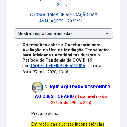
2021/1
CRONOGRAMA DE APLICAÇÃO DAS
AVALIAÇÕES - 2020/01 →
Modo de visualização
Orientações sobre o Questionário para
Número de respostas: 0
Avaliação do Uso de Mediação Tecnológica
para Atividades Acadêmicas durante o
Período de Pandemia da COVID-19
por
RAQUEL PEREIRA DE ARRUDA
-
quarta-
feira, 27 mai. 2020, 13:18
CLIQUE AQUI PARA RESPONDER
AO QUESTIONÁRIO
(disponível no dia
28/05, de 19h às 22h)
Prezado aluno,
Em razão das diversas inconsistências