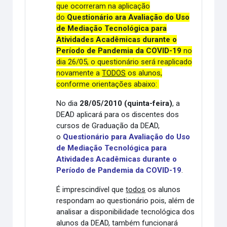
que ocorreram na aplicação
do
Questionário ara Avaliação do Uso
de Mediação Tecnológica para
Atividades Acadêmicas durante o
Período de Pandemia da COVID-19
no
dia 26/05, o questionário será reaplicado
novamente a
TODOS
os alunos,
conforme orientações abaixo:
No dia
28/05/2010 (quinta-feira)
, a
DEAD aplicará para os discentes dos
cursos de Graduação da DEAD,
o
Questionário para Avaliação do Uso
de Mediação Tecnológica para
Atividades Acadêmicas durante o
Período de Pandemia da COVID-19
.
É imprescindível que
todos
os alunos
respondam ao questionário pois, além de
analisar a disponibilidade tecnológica dos
alunos da DEAD, também funcionará