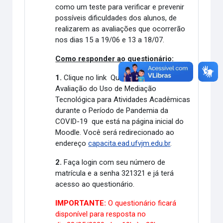
como um teste para verificar e prevenir
possíveis dificuldades dos alunos, de
realizarem as avaliações que ocorrerão
nos dias
15
a 19/06 e 13 a 18/07.
Como responder ao questionário:
1.
Clique no link
Questionário para
Avaliação do Uso de Mediação
Tecnológica para Atividades Acadêmicas
durante o Período de Pandemia da
COVID-19
que está na página inicial do
Moodle. Você será redirecionado ao
endereço
capacita.ead.ufvjm.edu.br
.
2.
Faça login com seu número de
matrícula e a senha 321321 e já terá
acesso ao questionár
io.
IMPORTANTE:
O questionário ficará
disponível para resposta no