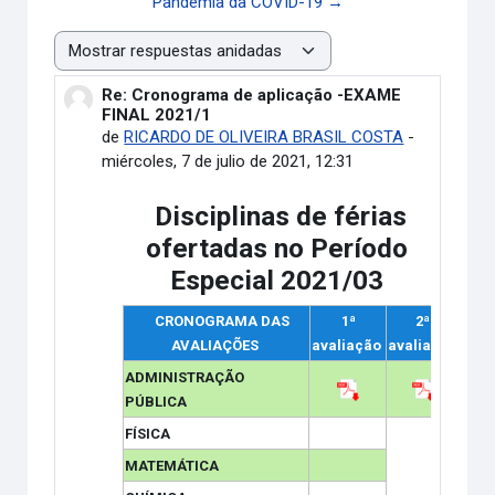
Pandemia da COVID-19 →
Mostrar modo
Re: Cronograma de aplicação -EXAME
Número de respuestas: 0
FINAL 2021/1
de
RICARDO DE OLIVEIRA BRASIL COSTA
-
miércoles, 7 de julio de 2021, 12:31
Disciplinas de férias
ofertadas no Período
Especial 2021/03
CRONOGRAMA DAS
1ª
2
ª
AVALIAÇÕES
avaliação
avaliação
Cha
ADMINISTRAÇÃO
PÚBLICA
FÍSICA
MATEMÁTICA