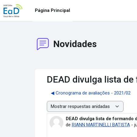
Salta al contenido principal
Página Principal
Novidades
DEAD divulga lista d
◀︎ Cronograma de avaliações - 2021/02
Mostrar modo
DEAD divulga lista de formando 
Número de respuestas: 0
de
RIANN MARTINELLI BATISTA
-
j