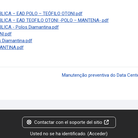
ICA – EAD POLO – TEÓFILO OTONI.pdf
ICA – EAD TEOFILO OTONI -POLO – MANTENA-.pdf
CA - Polos Diamantina.pdf
I.pdf
Diamantina.pdf
ANTINA.pdf
Manutenção preventiva do Data Center
Contactar con el soporte del sitio
Usted no se ha identificado. (
Acceder
)