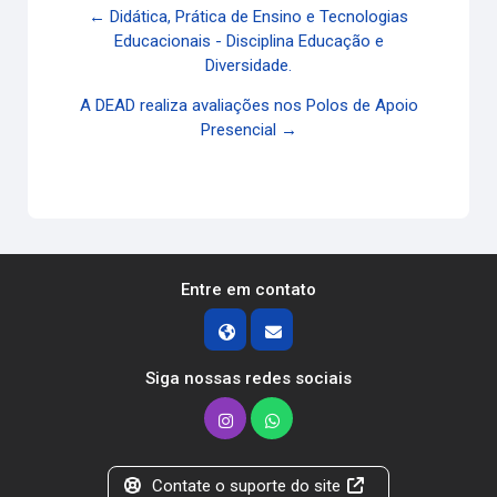
← Didática, Prática de Ensino e Tecnologias
Educacionais - Disciplina Educação e
Diversidade.
A DEAD realiza avaliações nos Polos de Apoio
Presencial →
Entre em contato
Siga nossas redes sociais
Contate o suporte do site