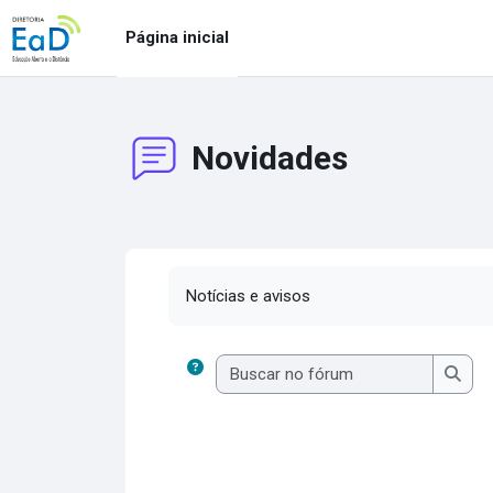
Ir para o conteúdo principal
Página inicial
Novidades
Condições de conclusão
Notícias e avisos
Buscar 
Busc