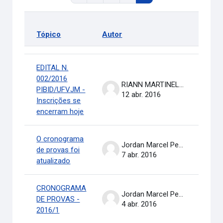
Tópico
Autor
Últim
Status
Lista de discussões. Mostrando 11 de 311 discussões
EDITAL N.
002/2016
RIANN MARTINELLI BATISTA
PIBID/UFVJM -
12 abr. 2016
Inscrições se
encerram hoje
O cronograma
Jordan Marcel Pereira
de provas foi
7 abr. 2016
atualizado
CRONOGRAMA
Jordan Marcel Pereira
DE PROVAS -
4 abr. 2016
2016/1