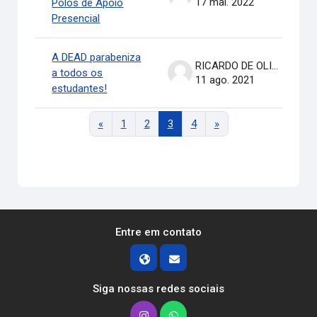
17 mai. 2022
Polos de Apoio
Presencial
A DEAD parabeniza
RICARDO DE OLIVEIRA BRASIL COSTA
a todos os
11 ago. 2021
estudantes!
Página anterior
Página 1
Página 2
Página 3
Página 4
Próxima página
«
1
2
3
4
»
Entre em contato
Siga nossas redes sociais