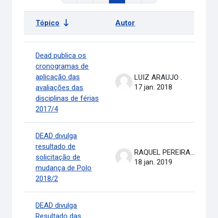
Tópico
Autor
Ú
Status
Lista de discussões. Mostrando 100 de 311 discussões
Dead publica os
cronogramas de
aplicação das
LUIZ ARAUJO .
17 jan. 2018
avaliações das
disciplinas de férias
2017/4
DEAD divulga
resultado de
RAQUEL PEREIRA DE ARRUDA
solicitação de
18 jan. 2019
mudança de Polo
2018/2
DEAD divulga
Resultado das