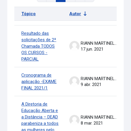
Tópico
Autor
Ú
Status
Lista de discussões. Mostrando 100 de 311 discussões
Resultado das
solicitações de 2ª
RIANN MARTINELLI BATISTA
Chamada TODOS
17 jun. 2021
OS CURSOS -
PARCIAL
Cronograma de
RIANN MARTINELLI BATISTA
aplicação -EXAME
9 abr. 2021
FINAL 2021/1
A Diretoria de
Educação Aberta e
a Distância – DEAD
RIANN MARTINELLI BATISTA
8 mar. 2021
parabeniza a todos
as mulheres pelo