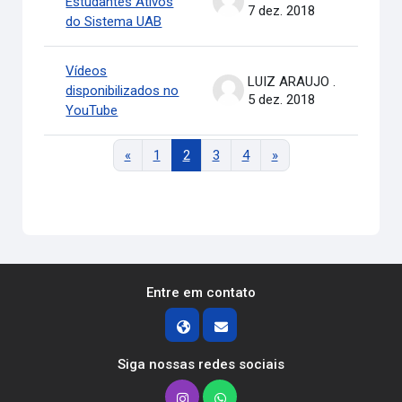
Estudantes Ativos
7 dez. 2018
do Sistema UAB
Vídeos
LUIZ ARAUJO .
disponibilizados no
5 dez. 2018
YouTube
Página anterior
Página 1
Página 2
Página 3
Página 4
Próxima página
«
1
2
3
4
»
Entre em contato
Siga nossas redes sociais