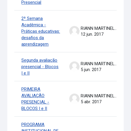
Presencial
2ª Semana
Acadêmica -
RIANN MARTINELLI BATISTA
Práticas educativas:
12 jun. 2017
desafios da
aprendizagem
Segunda avaliação
RIANN MARTINELLI BATISTA
presencial - Blocos
5 jun. 2017
I e II
PRIMEIRA
AVALIAÇÂO
RIANN MARTINELLI BATISTA
5 abr. 2017
PRESENCIAL -
BLOCOS I e II
PROGRAMA