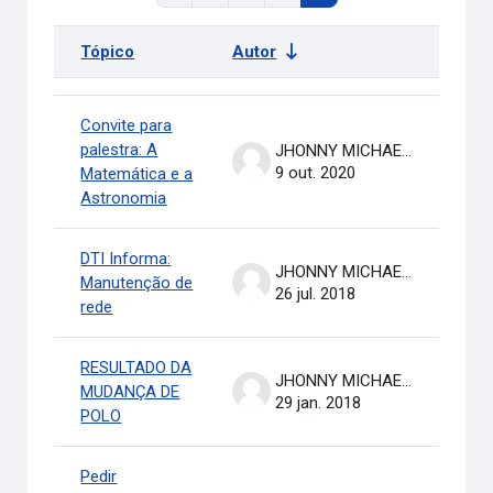
Tópico
Autor
Últi
Status
Lista de discussões. Mostrando 11 de 311 discussões
Convite para
palestra: A
JHONNY MICHAEL COSTA
9 out. 2020
Matemática e a
Astronomia
DTI Informa:
JHONNY MICHAEL COSTA
Manutenção de
26 jul. 2018
rede
RESULTADO DA
JHONNY MICHAEL COSTA
MUDANÇA DE
29 jan. 2018
POLO
Pedir