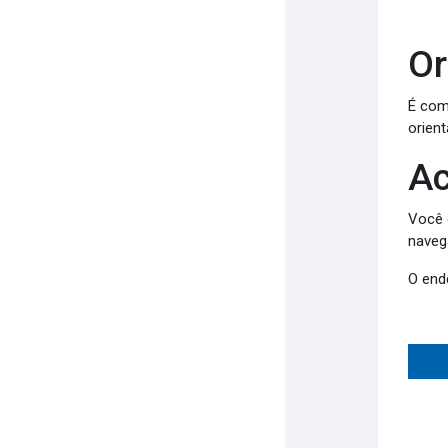
Or
É com
orient
Ac
Você 
naveg
O end