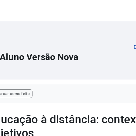
 Aluno Versão Nova
dições de conclusão
rcar como feito
ucação à distância: context
jetivos