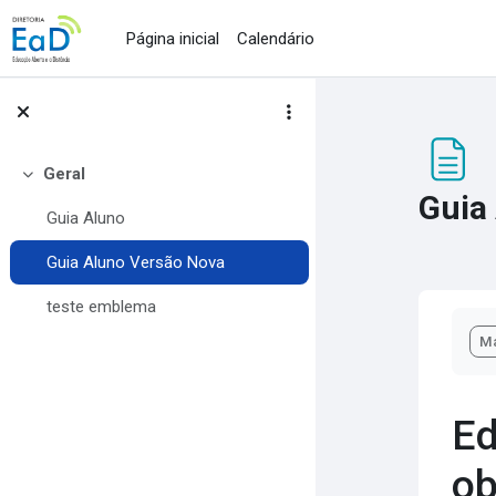
Ir para o conteúdo principal
Página inicial
Calendário
Geral
Contrair
Guia
Guia Aluno
Guia Aluno Versão Nova
teste emblema
Con
Ma
Ed
ob