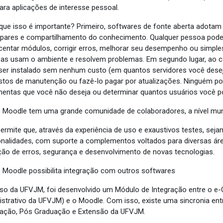
ara aplicações de interesse pessoal.
 que isso é importante? Primeiro, softwares de fonte aberta adotam
 pares e compartilhamento do conhecimento. Qualquer pessoa pode 
centar módulos, corrigir erros, melhorar seu desempenho ou simp
as usam o ambiente e resolvem problemas. Em segundo lugar, ao co
ser instalado sem nenhum custo (em quantos servidores você deseja
stos de manutenção ou fazê-lo pagar por atualizações. Ninguém pod
mentas que você não deseja ou determinar quantos usuários você po
 Moodle tem uma grande comunidade de colaboradores, a nível mun
permite que, através da experiência de uso e exaustivos testes, s
onalidades, com suporte a complementos voltados para diversas á
ção de erros, segurança e desenvolvimento de novas tecnologias.
 Moodle possibilita integração com outros softwares
so da UFVJM, foi desenvolvido um Módulo de Integração entre o 
istrativo da UFVJM) e o Moodle. Com isso, existe uma sincronia en
ação, Pós Graduação e Extensão da UFVJM.