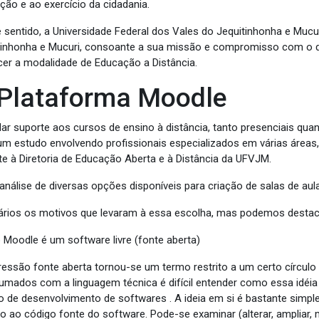
ção e ao exercício da cidadania.
 sentido, a Universidade Federal dos Vales do Jequitinhonha e Mucu
tinhonha e Mucuri, consoante a sua missão e compromisso com o d
cer a modalidade de Educação a Distância.
Plataforma Moodle
dar suporte aos cursos de ensino à distância, tanto presenciais qua
 um estudo envolvendo profissionais especializados em várias áreas,
te à Diretoria de Educação Aberta e à Distância da UFVJM.
análise de diversas opções disponíveis para criação de salas de aula
ários os motivos que levaram à essa escolha, mas podemos destac
 Moodle é um software livre (fonte aberta)
ressão fonte aberta tornou-se um termo restrito a um certo círcul
umados com a linguagem técnica é difícil entender como essa idéi
 de desenvolvimento de softwares . A ideia em si é bastante simples
o ao código fonte do software. Pode-se examinar (alterar, ampliar