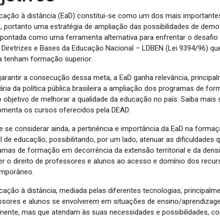
cação à distância (EaD) constitui-se como um dos mais importante
, portanto uma estratégia de ampliação das possibilidades de dem
apontada como uma ferramenta alternativa para enfrentar o desafi
e Diretrizes e Bases da Educação Nacional – LDBEN (Lei 9394/96) q
a tenham formação superior.
garantir a consecução dessa meta, a EaD ganha relevância, princi
tária da política pública brasileira a ampliação dos programas de fo
 objetivo de melhorar a qualidade da educação no país. Saiba mais
omenta os cursos oferecidos pela DEAD.
e se considerar ainda, a pertinência e importância da EaD na forma
el de educação, possibilitando, por um lado, atenuar as dificuldade
amas de formação em decorrência da extensão territorial e da densid
er o direito de professores e alunos ao acesso e domínio dos rec
mporâneo.
ação à distância, mediada pelas diferentes tecnologias, principalmen
ssores e alunos se envolverem em situações de ensino/aprendiza
amente, mas que atendam às suas necessidades e possibilidades, cont