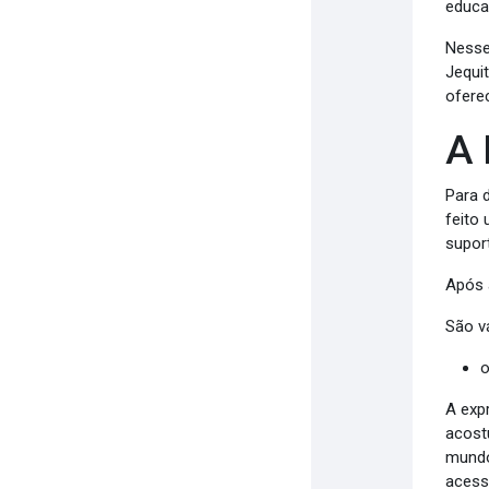
educa
Nesse
Jequi
ofere
A 
Para 
feito
supor
Após 
São v
o
A exp
acost
mundo
acess