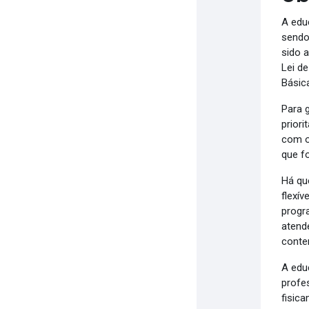
A edu
sendo
sido 
Lei d
Básic
Para 
priori
com o
que f
Há qu
flexív
progr
atend
conte
A educ
profe
fisic