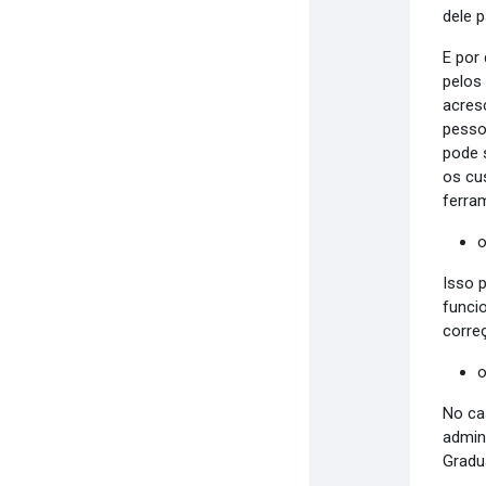
dele p
E por
pelos
acres
pesso
pode 
os cu
ferra
o
Isso 
funci
corre
o
No ca
admin
Gradu