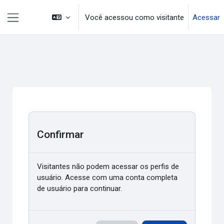
Ir para o conteúdo principal
Você acessou como visitante
Acessar
Painel lateral
Confirmar
Visitantes não podem acessar os perfis de
usuário. Acesse com uma conta completa
de usuário para continuar.