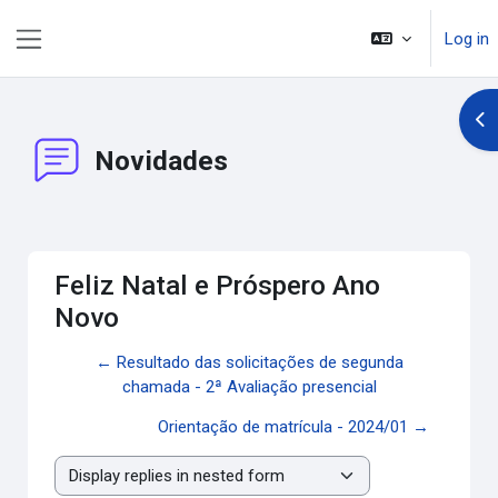
Skip to main content
Log in
Side panel
Op
Novidades
Feliz Natal e Próspero Ano
Novo
← Resultado das solicitações de segunda
chamada - 2ª Avaliação presencial
Orientação de matrícula - 2024/01 →
Display mode