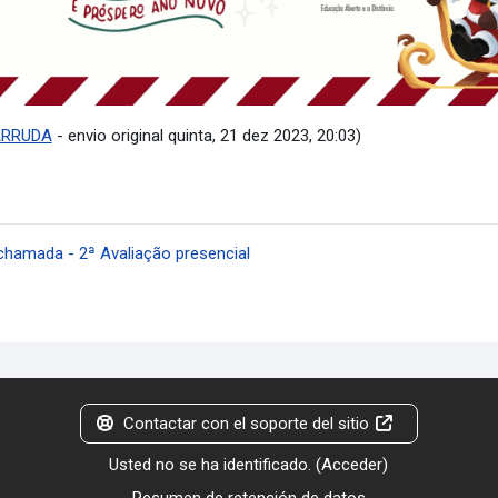
ARRUDA
- envio original quinta, 21 dez 2023, 20:03)
chamada - 2ª Avaliação presencial
Contactar con el soporte del sitio
Usted no se ha identificado. (
Acceder
)