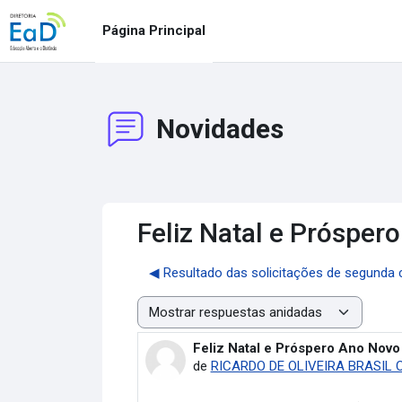
Salta al contenido principal
Página Principal
Novidades
Feliz Natal e Prósper
◀︎ Resultado das solicitações de segunda 
Mostrar modo
Feliz Natal e Próspero Ano Novo
Número de respuestas: 0
de
RICARDO DE OLIVEIRA BRASIL