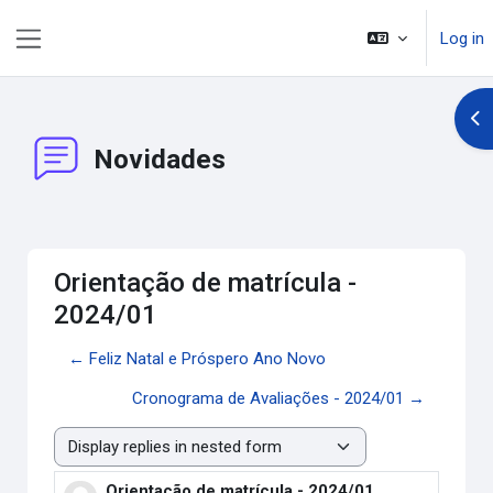
Skip to main content
Log in
Side panel
Op
Novidades
Orientação de matrícula -
2024/01
← Feliz Natal e Próspero Ano Novo
Cronograma de Avaliações - 2024/01 →
Display mode
Orientação de matrícula - 2024/01
Number of replies: 0