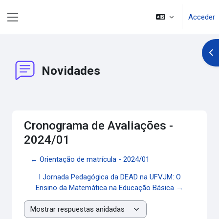
Salta al contenido principal
Acceder
Panel lateral
Abr
Novidades
Cronograma de Avaliações -
2024/01
← Orientação de matrícula - 2024/01
I Jornada Pedagógica da DEAD na UFVJM: O
Ensino da Matemática na Educação Básica →
Mostrar modo