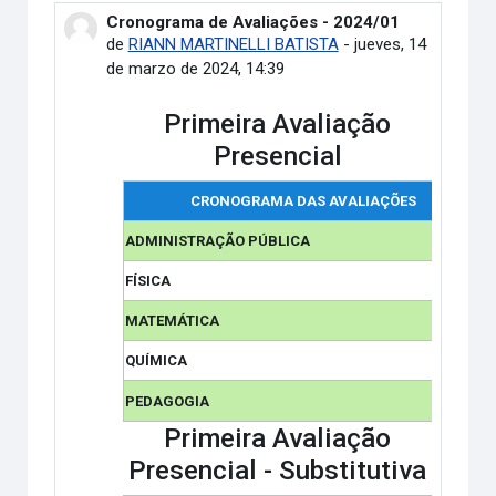
Cronograma de Avaliações - 2024/01
Número de respuestas: 0
de
RIANN MARTINELLI BATISTA
-
jueves, 14
de marzo de 2024, 14:39
Primeira Avaliação
Presencial
CRONOGRAMA DAS AVALIAÇÕES
ADMINISTRAÇÃO PÚBLICA
FÍSICA
MATEMÁTICA
QUÍMICA
PEDAGOGIA
Primeira Avaliação
Presencial - Substitutiva