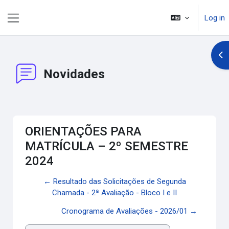
Skip to main content
Log in
Side panel
Op
Novidades
ORIENTAÇÕES PARA
MATRÍCULA – 2º SEMESTRE
2024
← Resultado das Solicitações de Segunda
Chamada - 2ª Avaliação - Bloco I e II
Cronograma de Avaliações - 2026/01 →