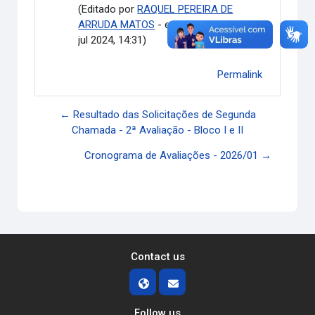
(Editado por
RAQUEL PEREIRA DE
ARRUDA MATOS
- envio original terça, 9
jul 2024, 14:31)
Permalink
← Resultado das Solicitações de Segunda
Chamada - 2ª Avaliação - Bloco I e II
Cronograma de Avaliações - 2026/01 →
Contact us
Follow us