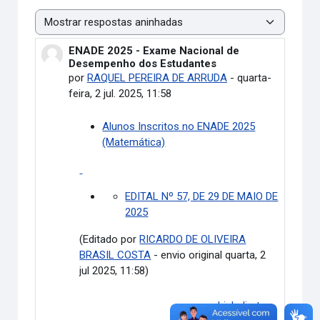
Modo de visualização
ENADE 2025 - Exame Nacional de
Número de respostas: 0
Desempenho dos Estudantes
por
RAQUEL PEREIRA DE ARRUDA
-
quarta-
feira, 2 jul. 2025, 11:58
Alunos Inscritos no ENADE 2025
(Matemática)
EDITAL Nº 57, DE 29 DE MAIO DE
2025
(Editado por
RICARDO DE OLIVEIRA
BRASIL COSTA
- envio original quarta, 2
jul 2025, 11:58)
Link direto