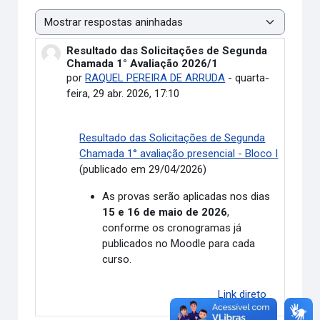
Modo de visualização
Resultado das Solicitações de Segunda
Número de respostas: 0
Chamada 1° Avaliação 2026/1
por
RAQUEL PEREIRA DE ARRUDA
-
quarta-
feira, 29 abr. 2026, 17:10
Resultado das Solicitações de Segunda
Chamada 1° avaliação presencial - Bloco I
(publicado em 29/04/2026)
As provas serão aplicadas nos dias
15 e 16 de maio de 2026
,
conforme os cronogramas já
publicados no Moodle para cada
curso.
Link direto