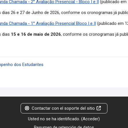
nda Chamada - 2° Avaliação Presencial - Bloco I e II
(publicado em 
s dias 26 e 27 de Junho de 2026, conforme os cronogramas já publ
nda Chamada - 1° Avaliação Presencial Bloco I e II
(publicado em 1
s dias
15 e 16 de maio de 2026
, conforme os cronogramas já publ
mpenho dos Estudantes
Contactar con el soporte del sitio
Usted no se ha identificado. (
Acceder
)
Resumen de retención de datos