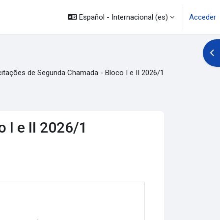
Español - Internacional ‎(es)‎
Acceder
Abr
citações de Segunda Chamada - Bloco I e II 2026/1
I e II 2026/1