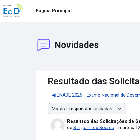
Salta al contenido principal
Página Principal
Novidades
Resultado das Solicit
◀︎ ENADE 2026 - Exame Nacional de Dese
Mostrar modo
Resultado das Solicitações de S
Número de respuestas: 0
de
Sergio Pires Soares
-
martes, 12