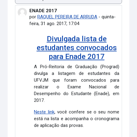
Modo de visualização
ENADE 2017
Número de respostas: 0
por
RAQUEL PEREIRA DE ARRUDA
-
quinta-
feira, 31 ago. 2017, 17:04
Divulgada lista de
estudantes convocados
para Enade 2017
A Pró-Reitoria de Graduação (Prograd)
divulga a listagem de estudantes da
UFVJM que foram convocados para
realizar o Exame Nacional de
Desempenho do Estudante (Enade), em
2017.
Neste link
, você confere se o seu nome
está na lista e acompanha o cronograma
de aplicação das provas.