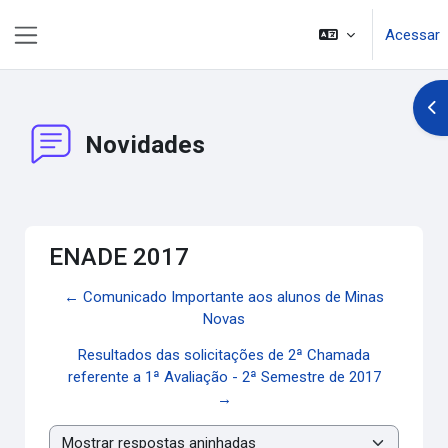
Ir para o conteúdo principal
Acessar
Painel lateral
Abr
Novidades
ENADE 2017
← Comunicado Importante aos alunos de Minas
Novas
Resultados das solicitações de 2ª Chamada
referente a 1ª Avaliação - 2ª Semestre de 2017
→