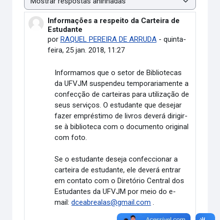
Modo de visualização
Informações a respeito da Carteira de
Número de respostas: 0
Estudante
por
RAQUEL PEREIRA DE ARRUDA
-
quinta-
feira, 25 jan. 2018, 11:27
Informamos que o setor de Bibliotecas
da UFVJM suspendeu temporariamente a
confecção de carteiras para utilização de
seus serviços. O estudante que desejar
fazer empréstimo de livros deverá dirigir-
se à biblioteca com o documento original
com foto.
Se o estudante deseja confeccionar a
carteira de estudante, ele deverá entrar
em contato com o Diretório Central dos
Estudantes da UFVJM por meio do e-
mail:
dceabrealas@gmail.com
.
Link direto