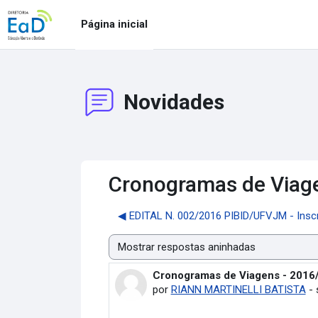
Ir para o conteúdo principal
Página inicial
Novidades
Cronogramas de Viagen
◀︎ EDITAL N. 002/2016 PIBID/UFVJM - Insc
Modo de visualização
Cronogramas de Viagens - 2016/0
Número de respostas: 0
por
RIANN MARTINELLI BATISTA
-