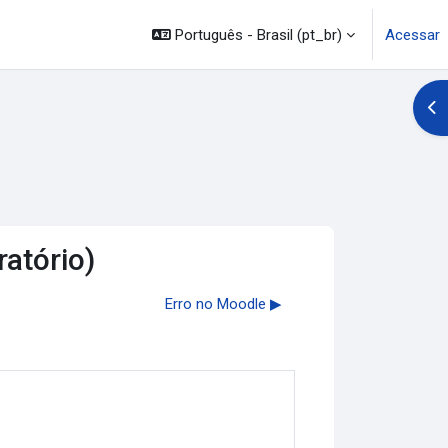
Português - Brasil ‎(pt_br)‎
Acessar
Abr
atório)
Erro no Moodle ▶︎