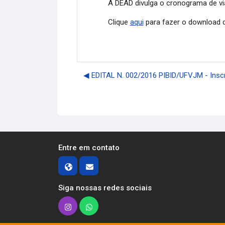
A DEAD divulga o cronograma de via
Clique
aqui
para fazer o download 
◀︎ EDITAL N. 002/2016 PIBID/UFVJM - Insc
Entre em contato
Siga nossas redes sociais