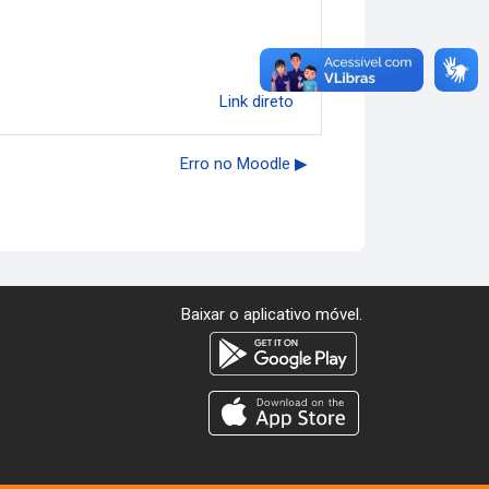
Link direto
Erro no Moodle ▶︎
Baixar o aplicativo móvel.