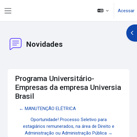
Ir para o conteúdo principal
Acessar
Painel lateral
Abr
Novidades
Programa Universitário-
Empresas da empresa Universia
Brasil
← MANUTENÇÃO ELÉTRICA
Oportunidade! Processo Seletivo para
estagiários remunerados, na área de Direito e
Administração ou Administração Pública →