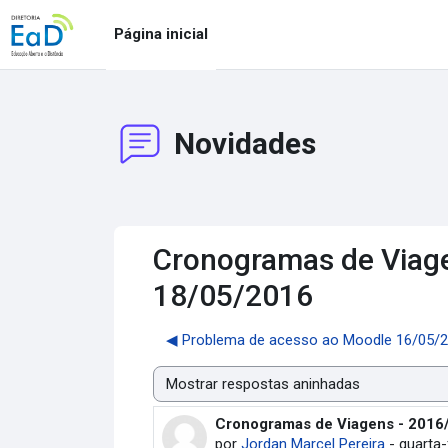
Ir para o conteúdo principal
Página inicial
Novidades
Cronogramas de Viagen
18/05/2016
◀︎ Problema de acesso ao Moodle 16/05/
Modo de visualização
Cronogramas de Viagens - 2016/0
Número de respostas: 0
por
Jordan Marcel Pereira
-
quarta-