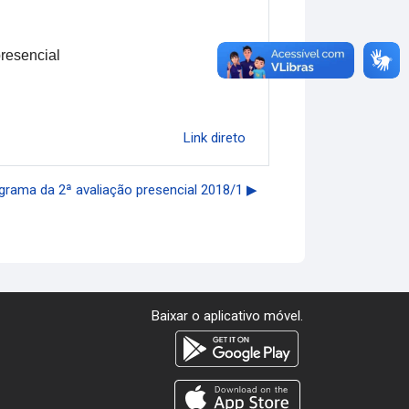
presencial
Link direto
rama da 2ª avaliação presencial 2018/1 ▶︎
Baixar o aplicativo móvel.