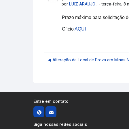
por
LUIZ ARAUJO .
-
terça-feira, 8 
P
razo máximo para solicitação d
Oficio
AQUI
◀︎ Alteração de Local de Prova em Minas 
Entre em contato
Siga nossas redes sociais