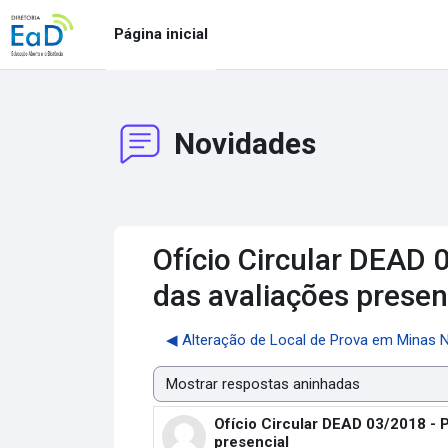
Ir para o conteúdo principal
Página inicial
Novidades
Ofício Circular DEAD 
das avaliações presenc
◀︎ Alteração de Local de Prova em Minas 
Modo de visualização
Ofício Circular DEAD 03/2018 - P
Número de respostas: 0
presencial