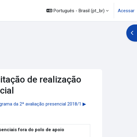
Português - Brasil ‎(pt_br)‎
Acessar
Abr
itação de realização
cial
rama da 2ª avaliação presencial 2018/1 ▶︎
senciais fora do polo de apoio