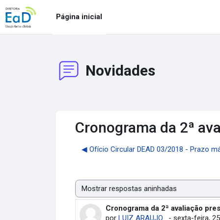
Ir para o conteúdo principal
Página inicial
Novidades
Cronograma da 2ª ava
◀︎ Ofício Circular DEAD 03/2018 - Prazo má
Modo de visualização
Cronograma da 2ª avaliação pre
Número de respostas: 0
por
LUIZ ARAUJO .
-
sexta-feira, 2