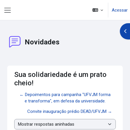
Ir para o conteúdo principal
Acessar
Painel lateral
Abr
Novidades
Sua solidariedade é um prato
cheio!
← Depoimentos para campanha "UFVJM forma
e transforma", em defesa da universidade.
Convite inauguração prédio DEAD/UFVJM →
Modo de visualização