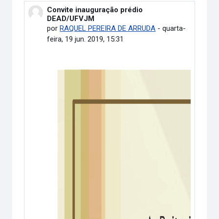
Convite inauguração prédio
Número de respostas: 0
DEAD/UFVJM
por
RAQUEL PEREIRA DE ARRUDA
-
quarta-
feira, 19 jun. 2019, 15:31