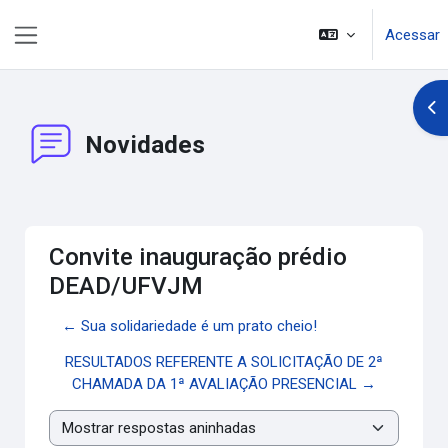
Ir para o conteúdo principal
Acessar
Painel lateral
Abr
Novidades
Convite inauguração prédio
DEAD/UFVJM
← Sua solidariedade é um prato cheio!
RESULTADOS REFERENTE A SOLICITAÇÃO DE 2ª
CHAMADA DA 1ª AVALIAÇÃO PRESENCIAL →
Modo de visualização