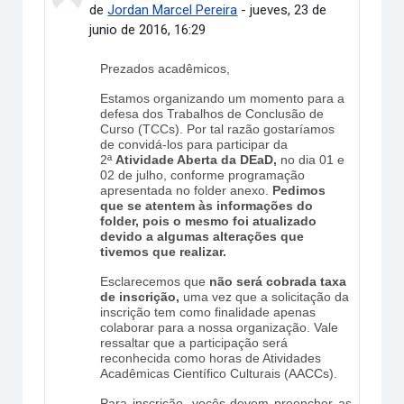
de
Jordan Marcel Pereira
-
jueves, 23 de
junio de 2016, 16:29
Prezados acadêmicos,
Estamos organizando um momento para a
defesa dos Trabalhos de Conclusão de
Curso (TCCs). Por tal razão gostaríamos
de convidá-los para participar da
2ª
Atividade Aberta da DEaD,
no dia 01 e
02 de julho, conforme programação
apresentada no folder anexo.
Pedimos
que se atentem às informações do
folder, pois o mesmo foi atualizado
devido a algumas alterações que
tivemos que realizar.
Esclarecemos que
não será cobrada taxa
de inscrição,
uma vez que a solicitação da
inscrição tem como finalidade apenas
colaborar para a nossa organização. Vale
ressaltar que a participação será
reconhecida como horas de Atividades
Acadêmicas Científico Culturais (AACCs).
Para inscrição, vocês devem preencher as