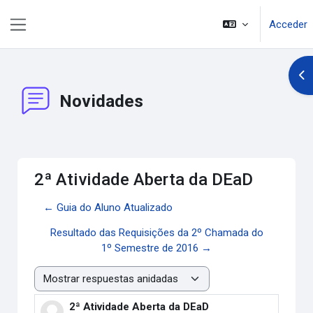
Salta al contenido principal
Acceder
Panel lateral
Abr
Novidades
2ª Atividade Aberta da DEaD
← Guia do Aluno Atualizado
Resultado das Requisições da 2º Chamada do
1º Semestre de 2016 →
Mostrar modo
2ª Atividade Aberta da DEaD
Número de respuestas: 0