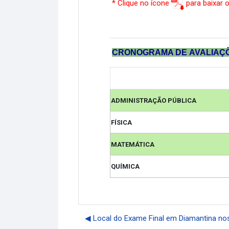
* Clique no ícone
para baixar 
CRONOGRAMA DE
AVALIAÇ
ADMINISTRAÇÃO PÚBLICA
FÍSICA
MATEMÁTICA
QUÍMICA
◀︎ Local do Exame Final em Diamantina no