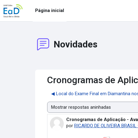
Ir para o conteúdo principal
Página inicial
Novidades
Cronogramas de Aplic
◀︎ Local do Exame Final em Diamantina no
Modo de visualização
Cronogramas de Aplicação - Av
Número de respostas: 0
por
RICARDO DE OLIVEIRA BRASIL