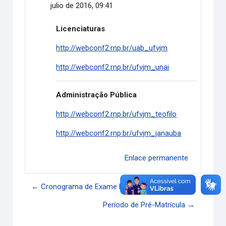
julio de 2016, 09:41
Licenciaturas
http://webconf2.rnp.br/uab_ufvjm
http://webconf2.rnp.br/ufvjm_unai
Administração Pública
http://webconf2.rnp.br/ufvjm_teofilo
http://webconf2.rnp.br/ufvjm_janauba
Enlace permanente
← Cronograma de Exame Final
Período de Pré-Matrícula →