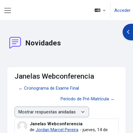
Salta al contenido principal
Acceder
Panel lateral
Abr
Novidades
Janelas Webconferencia
← Cronograma de Exame Final
Período de Pré-Matrícula →
Mostrar modo
Janelas Webconferencia
Número de respuestas: 0
de
Jordan Marcel Pereira
-
jueves, 14 de