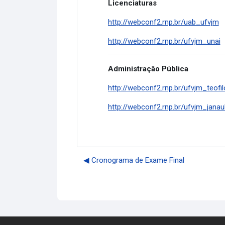
Licenciaturas
http://webconf2.rnp.br/uab_ufvjm
http://webconf2.rnp.br/ufvjm_unai
Administração Pública
http://webconf2.rnp.br/ufvjm_teofil
http://webconf2.rnp.br/ufvjm_jana
◀︎ Cronograma de Exame Final