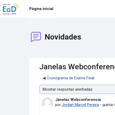
Ir para o conteúdo principal
Página inicial
Novidades
Janelas Webconferen
◀︎ Cronograma de Exame Final
Modo de visualização
Janelas Webconferencia
Número de respostas: 0
por
Jordan Marcel Pereira
-
quinta-f