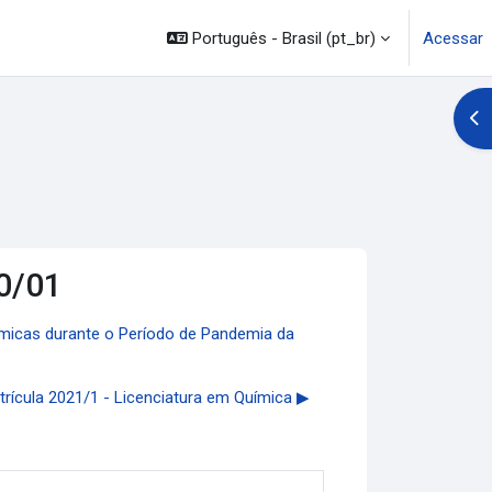
Português - Brasil ‎(pt_br)‎
Acessar
Abr
0/01
êmicas durante o Período de Pandemia da
rícula 2021/1 - Licenciatura em Química ▶︎