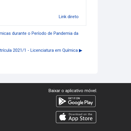
Link direto
êmicas durante o Período de Pandemia da
rícula 2021/1 - Licenciatura em Química ▶︎
Baixar o aplicativo móvel.