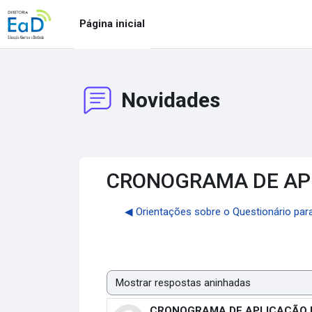
Ir para o conteúdo principal
Página inicial
Novidades
CRONOGRAMA DE APL
◀︎ Orientações sobre o Questionário pa
Modo de visualização
CRONOGRAMA DE APLICAÇÃO D
Número de respostas: 0