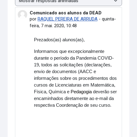
Modo de visualização
Comunicado aos alunos da DEAD
Número de respostas: 0
por
RAQUEL PEREIRA DE ARRUDA
-
quinta-
feira, 7 mai. 2020, 10:48
Prezados(as) alunos(as),
Informamos que excepcionalmente
durante o período da Pandemia COVID-
19, todos as solicitações (declarações,
envio de documentos (AACC e
informações sobre os procedimentos dos
cursos de Licenciaturas em Matemática,
Física, Química e
Pedagogia
deverão ser
encaminhados diretamente ao e-mail da
respectiva Coordenação de seu curso.