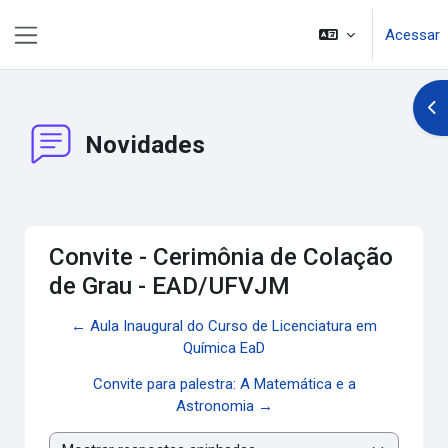
Ir para o conteúdo principal
Acessar
Painel lateral
Abr
Novidades
Convite - Cerimônia de Colação
de Grau - EAD/UFVJM
← Aula Inaugural do Curso de Licenciatura em
Química EaD
Convite para palestra: A Matemática e a
Astronomia →