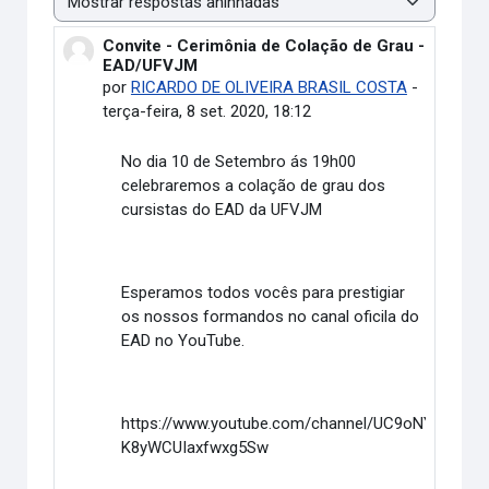
Modo de visualização
Convite - Cerimônia de Colação de Grau -
Número de respostas: 0
EAD/UFVJM
por
RICARDO DE OLIVEIRA BRASIL COSTA
-
terça-feira, 8 set. 2020, 18:12
No dia 10 de Setembro ás 19h00
celebraremos a colação de grau dos
cursistas do EAD da UFVJM
Esperamos todos vocês para prestigiar
os nossos formandos no canal oficila do
EAD no YouTube.
https://www.youtube.com/channel/UC9oNYD-
K8yWCUIaxfwxg5Sw