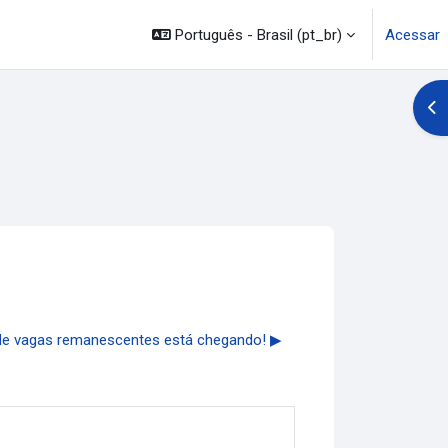
Português - Brasil ‎(pt_br)‎
Acessar
Abr
de vagas remanescentes está chegando! ▶︎