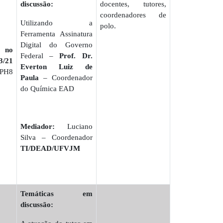
discussão:
docentes, tutores,
coordenadores de
Utilizando a
polo.
Ferramenta Assinatura
Digital do Governo
l no
Federal –
Prof. Dr.
/21
Everton Luiz de
APH8
Paula
– Coordenador
do Química EAD
Mediador:
Luciano
Silva – Coordenador
TI/DEAD/UFVJM
Temáticas em
discussão: