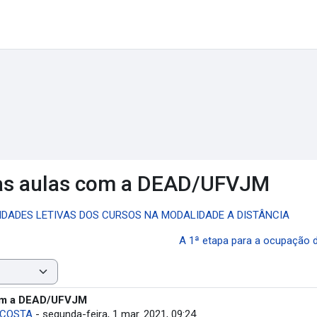
 às aulas com a DEAD/UFVJM
IDADES LETIVAS DOS CURSOS NA MODALIDADE A DISTÂNCIA
A 1ª etapa para a ocupação 
com a DEAD/UFVJM
 COSTA
-
segunda-feira, 1 mar. 2021, 09:24