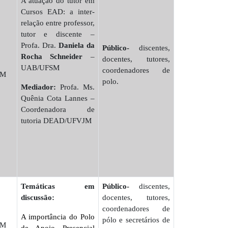
A atuação do tutor em
Cursos EAD: a inter-
relação entre professor,
tutor e discente –
Profa. Dra.
Daniela da
Público-
discentes,
Rocha Schneider
–
docentes, tutores,
UAB/UFSM
coordenadores de
JM
polo.
Mediador:
Profa. Ms.
Quênia Cota Lannes –
Coordenadora de
tutoria DEAD/UFVJM
Temáticas em
Público-
discentes,
discussão:
docentes, tutores,
coordenadores de
A importância do Polo
pólo e secretários de
JM
de Apoio Presencial