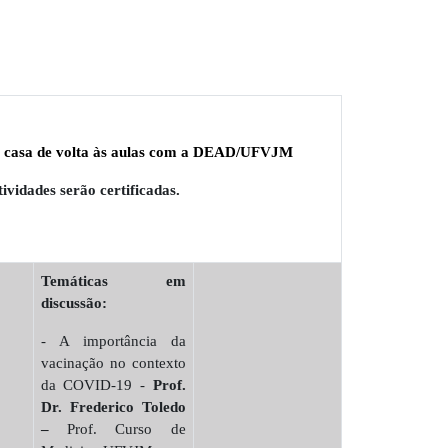
 casa de volta às aulas com a DEAD/UFVJM
ividades serão certificadas.
Temáticas em
discussão:
- A importância da
vacinação no contexto
da COVID-19 -
Prof.
Dr. Frederico Toledo
–
Prof. Curso de