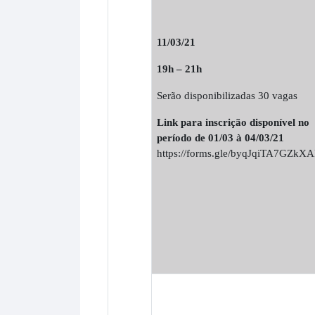
11/03/21
19h – 21h
Serão disponibilizadas 30 vagas
Link para inscrição disponível no
período de 01/03 à 04/03/21
https://forms.gle/byqJqiTA7GZkX