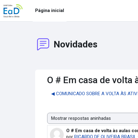
Ir para o conteúdo principal
Página inicial
Novidades
O # Em casa de volta
◀︎ COMUNICADO SOBRE A VOLTA ÀS ATIV
Modo de visualização
O # Em casa de volta às aulas 
Número de respostas: 0
por
RICARDO DE OLIVEIRA BRASIL