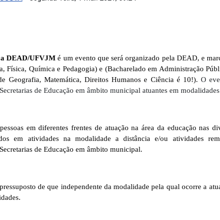
com a DEAD/UFVJM
é um evento que será organizado pela DEAD, e marca
a, Física, Química e Pedagogia) e (Bacharelado em Administração Públi
e Geografia, Matemática, Direitos Humanos e Ciência é 10!).
O even
Secretarias de Educação em âmbito municipal atuantes em modalidades d
pessoas em diferentes frentes de atuação na área da educação nas div
idos em atividades na modalidade a distância e/ou atividades re
 Secretarias de Educação em âmbito municipal.
pressuposto de que independente da modalidade pela qual ocorre a atua
idades.