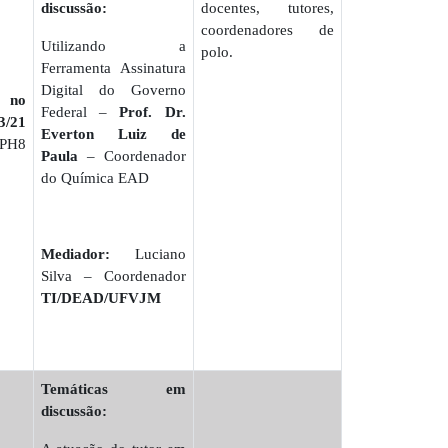
discussão:
docentes, tutores,
coordenadores de
Utilizando a
polo.
Ferramenta Assinatura
Digital do Governo
l no
Federal –
Prof. Dr.
/21
Everton Luiz de
APH8
Paula
– Coordenador
do Química EAD
Mediador:
Luciano
Silva – Coordenador
TI/DEAD/UFVJM
Temáticas em
discussão: