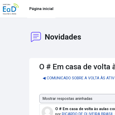
Ir para o conteúdo principal
Página inicial
Novidades
O # Em casa de volta
◀︎ COMUNICADO SOBRE A VOLTA ÀS ATIV
Modo de visualização
O # Em casa de volta às aulas 
Número de respostas: 0
por
RICARDO DE OLIVEIRA BRASIL