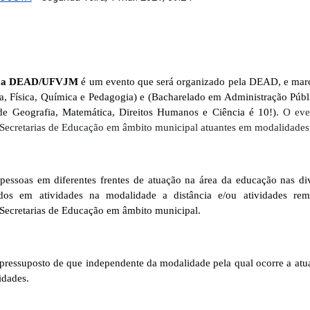
com a DEAD/UFVJM
é um evento que será organizado pela DEAD, e marca
a, Física, Química e Pedagogia) e (Bacharelado em Administração Públi
e Geografia, Matemática, Direitos Humanos e Ciência é 10!).
O even
Secretarias de Educação em âmbito municipal atuantes em modalidades d
pessoas em diferentes frentes de atuação na área da educação nas div
idos em atividades na modalidade a distância e/ou atividades re
 Secretarias de Educação em âmbito municipal.
pressuposto de que independente da modalidade pela qual ocorre a atua
idades.