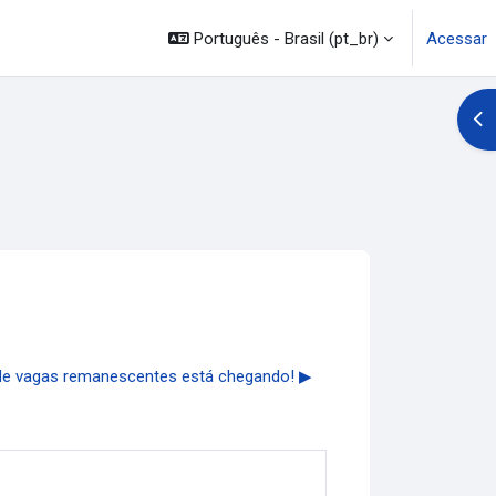
Português - Brasil ‎(pt_br)‎
Acessar
Abr
de vagas remanescentes está chegando! ▶︎