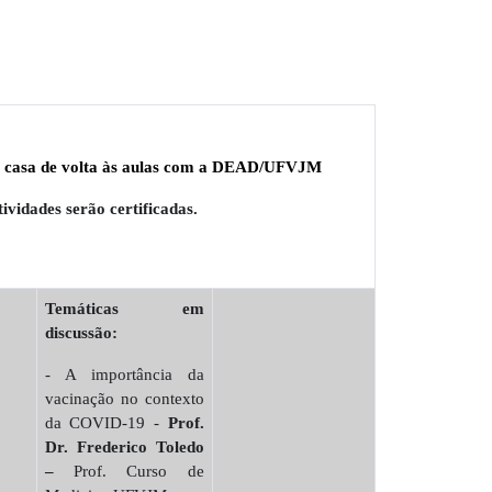
 casa de volta às aulas com a DEAD/UFVJM
ividades serão certificadas.
Temáticas em
discussão:
- A importância da
vacinação no contexto
da COVID-19 -
Prof.
Dr. Frederico Toledo
–
Prof. Curso de