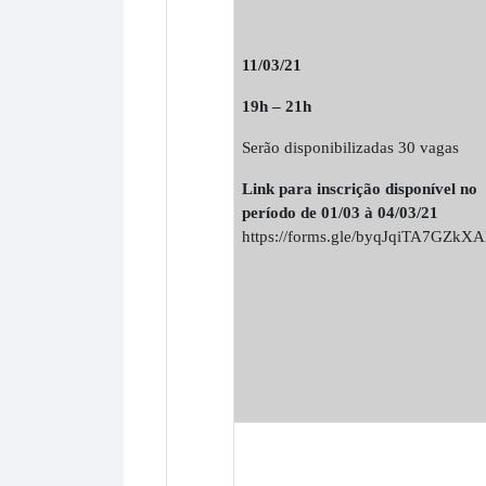
11/03/21
19h – 21h
Serão disponibilizadas 30 vagas
Link para inscrição disponível no
período de 01/03 à 04/03/21
https://forms.gle/byqJqiTA7GZkX