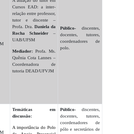
A atuação do tutor em
Cursos EAD: a inter-
relação entre professor,
tutor e discente –
Profa. Dra.
Daniela da
Público-
discentes,
Rocha Schneider
–
docentes, tutores,
UAB/UFSM
coordenadores de
JM
polo.
Mediador:
Profa. Ms.
Quênia Cota Lannes –
Coordenadora de
tutoria DEAD/UFVJM
Temáticas em
Público-
discentes,
discussão:
docentes, tutores,
coordenadores de
A importância do Polo
pólo e secretários de
JM
de Apoio Presencial