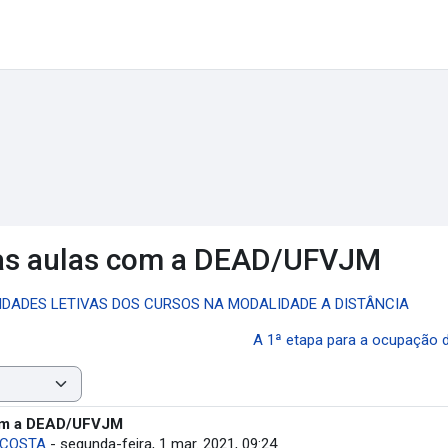
 às aulas com a DEAD/UFVJM
IDADES LETIVAS DOS CURSOS NA MODALIDADE A DISTÂNCIA
A 1ª etapa para a ocupação 
com a DEAD/UFVJM
 COSTA
-
segunda-feira, 1 mar. 2021, 09:24