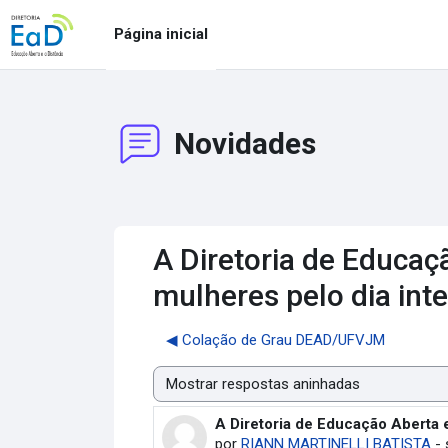
Ir para o conteúdo principal
Página inicial
Novidades
A Diretoria de Educaç
mulheres pelo dia inte
◀︎ Colação de Grau DEAD/UFVJM
Modo de visualização
A Diretoria de Educação Aberta e
Número de respostas: 0
por
RIANN MARTINELLI BATISTA
-