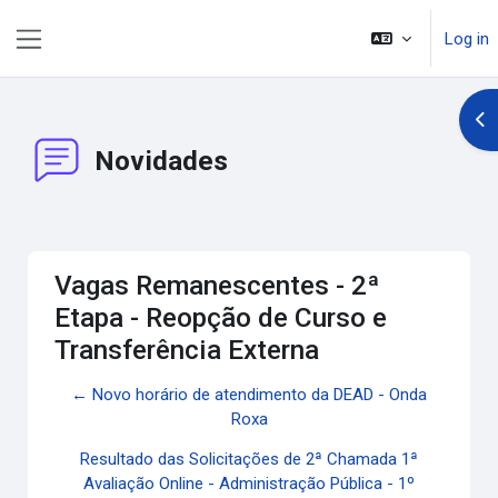
Skip to main content
Log in
Side panel
Op
Novidades
Vagas Remanescentes - 2ª
Etapa - Reopção de Curso e
Transferência Externa
← Novo horário de atendimento da DEAD - Onda
Roxa
Resultado das Solicitações de 2ª Chamada 1ª
Avaliação Online - Administração Pública - 1º