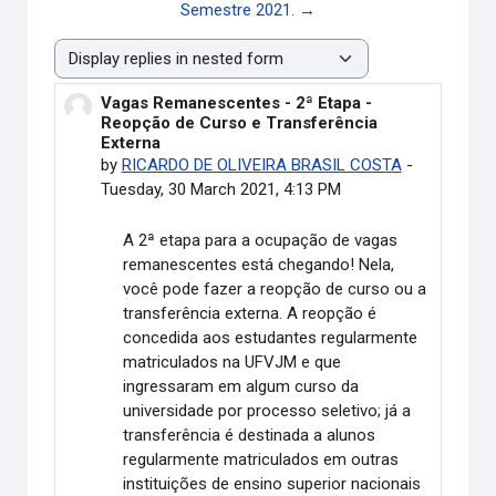
Semestre 2021. →
Display mode
Vagas Remanescentes - 2ª Etapa -
Number of replies: 0
Reopção de Curso e Transferência
Externa
by
RICARDO DE OLIVEIRA BRASIL COSTA
-
Tuesday, 30 March 2021, 4:13 PM
A 2ª etapa para a ocupação de vagas
remanescentes está chegando! Nela,
você pode fazer a reopção de curso ou a
transferência externa. A reopção é
concedida aos estudantes regularmente
matriculados na UFVJM e que
ingressaram em algum curso da
universidade por processo seletivo; já a
transferência é destinada a alunos
regularmente matriculados em outras
instituições de ensino superior nacionais