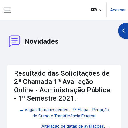
Ir para o conteúdo principal
Acessar
Painel lateral
Abr
Novidades
Resultado das Solicitações de
2ª Chamada 1ª Avaliação
Online - Administração Pública
- 1º Semestre 2021.
← Vagas Remanescentes - 2ª Etapa - Reopção
de Curso e Transferência Externa
Alteração de datas de avaliações. →