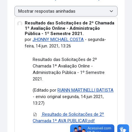
Modo de visualização
Resultado das Solicitações de 2ª Chamada
Número de respostas: 0
1ª Avaliação Online - Administração
Pública - 1º Semestre 2021.
por
JHONNY MICHAEL COSTA
-
segunda-
feira, 14 jun. 2021, 13:26
Resultado das Solicitações de 2ª
Chamada 1ª Avaliação Online -
Administração Pública - 1º Semestre
2021.
(Editado por
RIANN MARTINELLI BATISTA
- envio original segunda, 14 jun 2021,
13:27)
Resultado de Solicitações de 2º
Chamada 1ª AVA PUBLICAR.pdf
Link direto