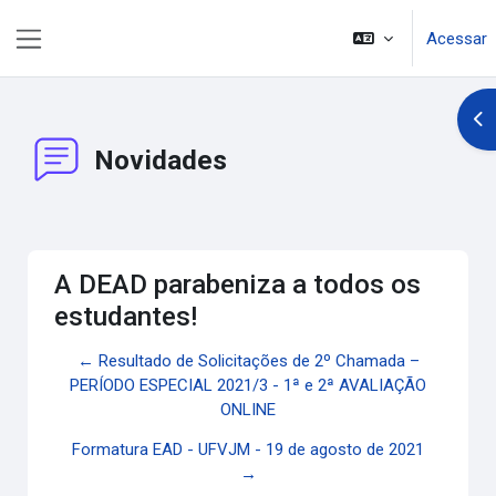
Ir para o conteúdo principal
Acessar
Painel lateral
Abr
Novidades
A DEAD parabeniza a todos os
estudantes!
← Resultado de Solicitações de 2º Chamada –
PERÍODO ESPECIAL 2021/3 - 1ª e 2ª AVALIAÇÃO
ONLINE
Formatura EAD - UFVJM - 19 de agosto de 2021
→